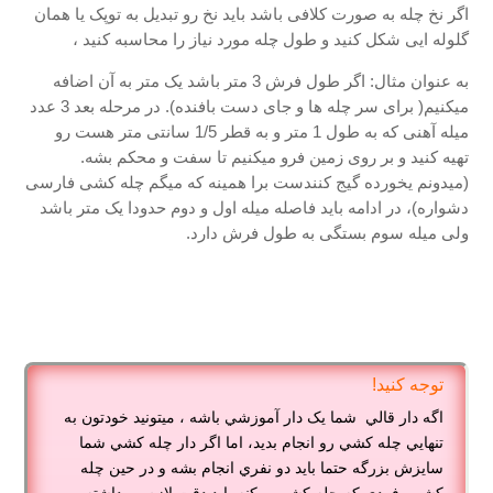
اگر نخ چله به صورت کلافی باشد باید نخ رو تبدیل به توپک یا همان
گلوله ایی شکل کنید و طول چله مورد نیاز را محاسبه کنید ،
به عنوان مثال: اگر طول فرش 3 متر باشد یک متر به آن اضافه
میکنیم( برای سر چله ها و جای دست بافنده). در مرحله بعد 3 عدد
میله آهنی که به طول 1 متر و به قطر 1/5 سانتی متر هست رو
تهیه کنید و بر روی زمین فرو میکنیم تا سفت و محکم بشه.
(میدونم یخورده گیج کنندست برا همینه که میگم چله کشی فارسی
دشواره)، در ادامه باید فاصله میله اول و دوم حدودا یک متر باشد
ولی میله سوم بستگی به طول فرش دارد.
توجه کنید!
اگه دار قالي شما يک دار آموزشي باشه ، ميتونيد خودتون به
تنهايي چله کشي رو انجام بديد، اما اگر دار چله کشي شما
سايزش بزرگه حتما بايد دو نفري انجام بشه و در حين چله