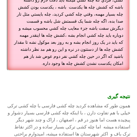
کشي، فردي که چله کشي ميکنه بايد دقت لازم رو داشته
باشه که کشش چله ها يکدست باشه ، يکدست بودن کشش
چله بسيار مهمه، وقتي چله کشي کرديد، چله بايستي مثل تار
صدا بده، اگه چله شما يک قسمتش شل باشه و قسمت
ديگرش سفت باشه جزء معايب چله کشي محسوب ميشه و
دوباره بايد چله کشي انجام بشه ،کشش چله ها اينقدر مهمه
که بايد در يک روز انجام بشه و به روز بعد موکول نشه تا مقدار
کشش چله ها از دستتون در نره و اين رو هم مد نظر داشته
باشيد که اگر در حين چله کشي نفر دوم عوض شد باز هم
امکان يکدست نشدن کشش چله ها وجود داره.
نتیجه گیری
همون طور که مشاهده کردید چله کشی فارسی با چله کشی ترکی
خیلی با هم تفاوت دارن ، با اینکه چله کشی فارسی بسیار دشوار و
پیچیده هست اما هنوز در قم ، اصفهان ، اراک و چند شهر دیگر
استفاده میشه اما چله کشی ترکی بسیار ساده و در اکثر نقاط
ترک باف و اکثر شهرستان ها استفاده میشه، امیدوارم براحتی