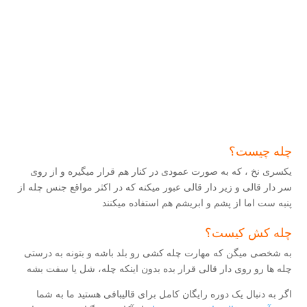
تفاوت چله کشی ترکی با چله کشی فارسی میتونه به شما خیلی کمک کنه چون یکی از مهمترین و پایه ایی ترین مراحل بافتن تابلو فرش چله کشی هست، در ادامه به شما خواهم گفت کدوم روش برای شما مناسب تر هست
چله چیست؟
یکسری نخ ، که به صورت عمودی در کنار هم قرار میگیره و از روی
سر دار قالی و زیر دار قالی عبور میکنه که در اکثر مواقع جنس چله از
پنبه ست اما از پشم و ابریشم هم استفاده میکنند
چله کش کیست؟
به شخصی میگن که مهارت چله کشی رو بلد باشه و بتونه به درستی
چله ها رو روی دار قالی قرار بده بدون اینکه چله، شل یا سفت بشه
اگر به دنبال یک دوره رایگان کامل برای قالیبافی هستید ما به شما