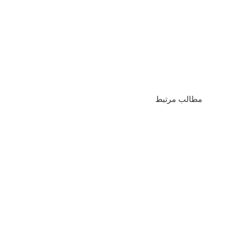
مطالب مرتبط
تفاوت چله کشی ترکی با چله کشی فارسی
نکات مهم در هنر فرش
تفاوت گره ترکی با گره فارسی | بررسی این دو گره