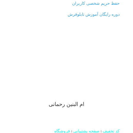
حفظ حریم شخصی کاربران
دوره رایگان آموزش تابلوفرش
من عاشق هنر های دستی ام، مخصوصا هنر هایی که با رنگ و
نخ و بافتن در ارتباطه، یادمه سی و دو سال پیش، وقتی اولین
بار داشتم قالی میبافتم خیلی هیجان داشتم و الان هم مثل
همون روزهای اول پر از انرژی ام، تو این وبسایت میخوام هر
چی تو این سی سال یاد گرفتم رو با شما به اشتراک بزارم
ام البنین رحمانی
کد تخفیف
ι
صفحه پشتیبانی
ι
فروشگاه