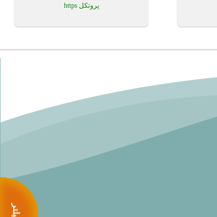
پروتکل https
بودن در آکادمی رنگباف