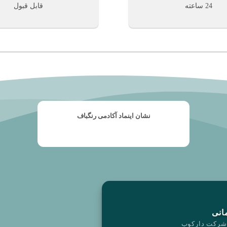
24 ساعته
قابل قبول
نشان اینماد آکادمی رنگباف
مزایای عضو 
انی
 شرکت دارکوب