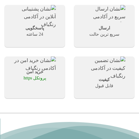
ارسال
پاسخگویی
سریع ترین حالت
24 ساعته
خرید امن
پروتکل https
کیفیت
قابل قبول