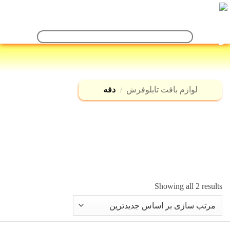
Ski
t
conten
جستجو
برای:
لوازم بافت تابلوفرش
/
دفه
Sorted
Showing all 2 results
by
latest