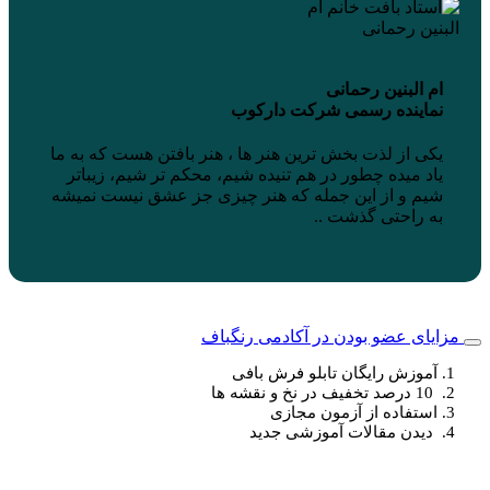
ام البنین رحمانی
نماینده رسمی شرکت دارکوب
یکی از لذت بخش ترین هنر ها ، هنر بافتن هست که به ما
یاد میده چطور در هم تنیده شیم، محکم تر شیم، زیباتر
شیم و از این جمله که هنر چیزی جز عشق نیست نمیشه
به راحتی گذشت ..
مزایای عضو بودن در آکادمی رنگباف
آموزش رایگان تابلو فرش بافی
10 درصد تخفیف در نخ و نقشه ها
استفاده از آزمون مجازی
دیدن مقالات آموزشی جدید