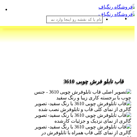
Ski
t
conten
جستجو
برای:
قاب تابلو فرش چوبی 3610